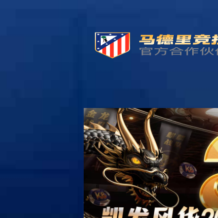
k8凯发
一触